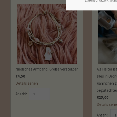
Datenschutzerklärun
Niedliches Armband, Größe verstellbar
Als Halter is
€
4,50
alles in Ord
Details sehen
Kaninchen gr
begutachten
Anzahl:
€
25,00
Details seh
Anzahl: