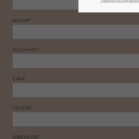
Datenschutzerklärun
Anschrift
*
PLZ und Ort
*
E-Mail
*
TELEFON
ANMERKUNG
*