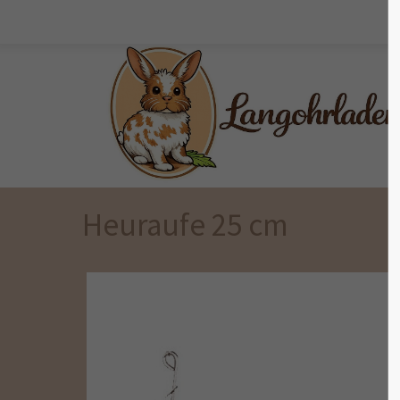
Der Eintrag "offcanvas-col1" existiert
Der Eintr
leider nicht.
leider ni
Heuraufe 25 cm