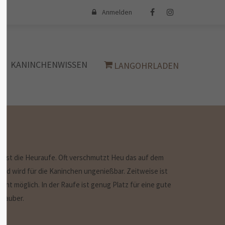
Anmelden
iert
Der Eintrag "offcanvas-col4" existiert
leider nicht.
KANINCHENWISSEN
LANGOHRLADEN
n ist die Heuraufe. Oft verschmutzt Heu das auf dem
 und wird für die Kaninchen ungenießbar. Zeitweise ist
cht möglich. In der Raufe ist genug Platz für eine gute
 sauber.