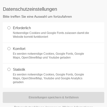
Datenschutzeinstellungen
ag "offcanvas-col2" existiert
Der Eintrag "offcanvas-col3" exist
Bitte treffen Sie eine Auswahl um fortzufahren
cht.
leider nicht.
Erforderlich
LANGOHREN
SERVICE
Notwendige Cookies und Google Fonts zulassen damit die
Website korrekt funktioniert
Komfort
Es werden notwendige Cookies, Google Fonts, Google
Maps, OpenStreetMap und Youtube geladen
Statistik
Unentbehrlich für jedes Kaninche
Es werden notwendige Cookies, Google Fonts, Google
Maps, OpenStreetMap, Youtube und Google Analytics
Boden liegt innerhalb kurzer Zeit
geladen
dann ggf. die Aufnahme von Heu ni
Tagesration und das Heu ist stets
€
6,00