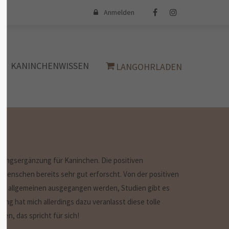
Anmelden
iert
Der Eintrag "offcanvas-col4" existiert
leider nicht.
KANINCHENWISSEN
LANGOHRLADEN
rungsergänzung für Kaninchen. Die positiven
 Menschen bereits sehr gut erforscht. Von der positiven
im allgemeinen ausgegangen werden, Studien gibt es
ung hat mich allerdings dazu veranlasst diese tolle
en, das spricht für sich!