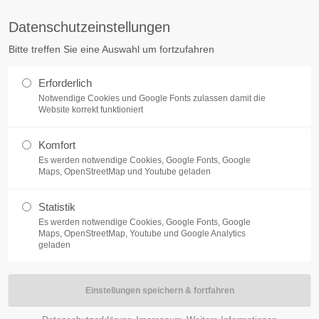
Datenschutzeinstellungen
ag "offcanvas-col2" existiert
Der Eintrag "offcanvas-col3" exist
Bitte treffen Sie eine Auswahl um fortzufahren
cht.
leider nicht.
Erforderlich
LANGOHREN
SERVICE
Notwendige Cookies und Google Fonts zulassen damit die
Website korrekt funktioniert
Komfort
Es werden notwendige Cookies, Google Fonts, Google
Maps, OpenStreetMap und Youtube geladen
Statistik
Ingwer ist eine sehr gesunde Nah
Es werden notwendige Cookies, Google Fonts, Google
Maps, OpenStreetMap, Youtube und Google Analytics
Eigenschaften von Ingwer sind am
geladen
Wirkung auch bei Kaninchen kann 
hierzu nicht. Unsere eigene Erfahr
Wurzel in unseren Shop aufzunehm