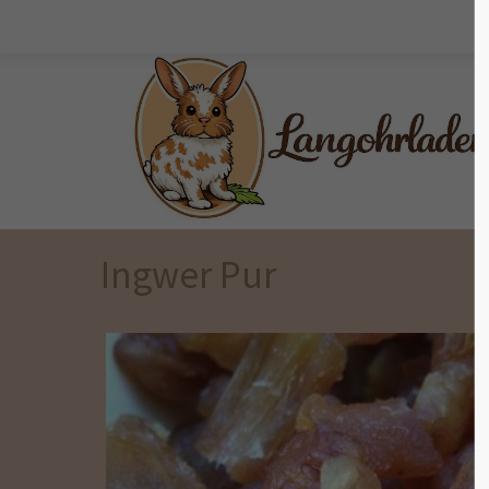
Der Eintrag "offcanvas-col1" existiert
Der Eintr
leider nicht.
leider ni
Ingwer Pur