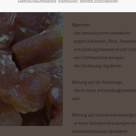
Datenschutzerklärung
Impressum
Weitere Informationen
Folgendes Können wird der Ingw
Allgemein
- das Immunsystem stimulieren
- gegen Bakterien, Pilze, Parasit
- entzündungshemmend und schm
- den Stoffwechsel anregen
- die Verdauung regulieren
Wirkung auf die Atemwege
- durch seine entzündungshemmend
sein
Wirkung auf Gelenkserkrankunge
- er kann Gelenkserkrankungen r
Gelenksschmerzen abmildern