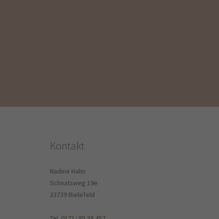
Kontakt
Nadine Hahn
Schnatsweg 19e
33739 Bielefeld
Tel.
0171/ 85 38 457