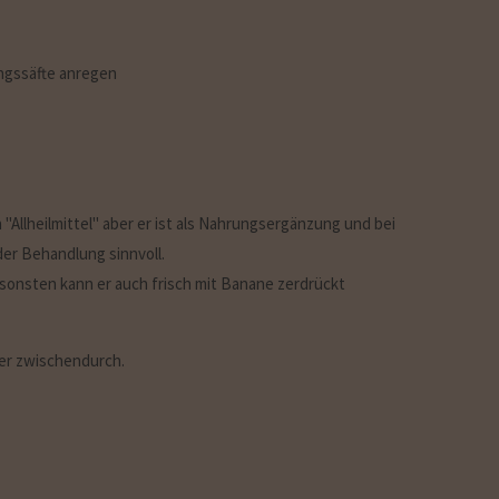
ungssäfte anregen
 "Allheilmittel" aber er ist als Nahrungsergänzung und bei
der Behandlung sinnvoll.
nsonsten kann er auch frisch mit Banane zerdrückt
der zwischendurch.