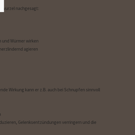
erwurzel nachgesagt:
en und Würmer wirken
erzlindernd agieren
e Wirkung kann er z.B. auch bei Schnupfen sinnvoll
n
eduzieren, Gelenksentzündungen verringern und die